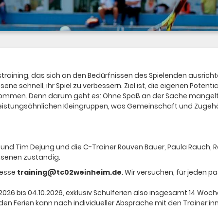
istraining, das sich an den Bedürfnissen des Spielenden ausric
ene schnell, ihr Spiel zu verbessern. Ziel ist, die eigenen Pote
mmen. Denn darum geht es: Ohne Spaß an der Sache mangelt e
n leistungsähnlichen Kleingruppen, was Gemeinschaft und Zugehör
und Tim Dejung und die C-Trainer Rouven Bauer, Paula Rauch, Ral
hsenen zuständig.
resse
training@tc02weinheim.de
. Wir versuchen, für jeden
26 bis 04.10.2026, exklusiv Schulferien also insgesamt 14 Wo
in den Ferien kann nach individueller Absprache mit den Trainer: