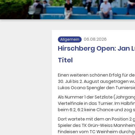
06.08.2026
Allgemein
Hirschberg Open: Jan 
Titel
Einen weiteren schönen Erfolg für 
30. Juli bis 2. August ausgetragen wu
Lukas Ocana Spengler den Turniersi
Als Nummer 1 der Setzliste (Jahrgang 
Viertelfinale in das Turnier. Im Hal
beim 6:2, 6:2 keine Chance und zog s
Dort wartete mit dem an Position 2 g
Spieler des TK Grün-Weiss Mannheim. 
Findeisen vom TC Weinheim durchge