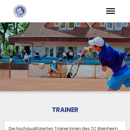
Startseite
Aktuelles
Termine
Geschichte
Jugend
Training
TRAINER
Vorstand
Infos
Die hochqualifizierten Trainer:innen des TC Weinheim