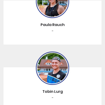
Paula Rauch
-
Tobin Lurg
-