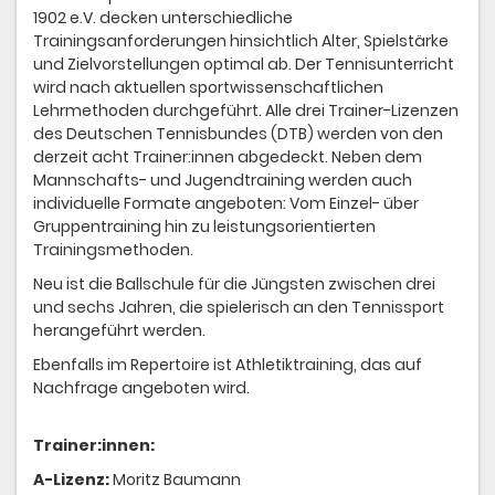
1902 e.V. decken unterschiedliche
Trainingsanforderungen hinsichtlich Alter, Spielstärke
Sponsoren
und Zielvorstellungen optimal ab. Der Tennisunterricht
wird nach aktuellen sportwissenschaftlichen
Mannschaften
Lehrmethoden durchgeführt. Alle drei Trainer-Lizenzen
des Deutschen Tennisbundes (DTB) werden von den
"Jetzt Mitglied werden"
derzeit acht Trainer:innen abgedeckt. Neben dem
Mannschafts- und Jugendtraining werden auch
Trainer
individuelle Formate angeboten: Vom Einzel- über
Gruppentraining hin zu leistungsorientierten
Trainingsmethoden.
Neu ist die Ballschule für die Jüngsten zwischen drei
und sechs Jahren, die spielerisch an den Tennissport
herangeführt werden.
Ebenfalls im Repertoire ist Athletiktraining, das auf
Nachfrage angeboten wird.
Trainer:innen:
A-Lizenz:
Moritz Baumann